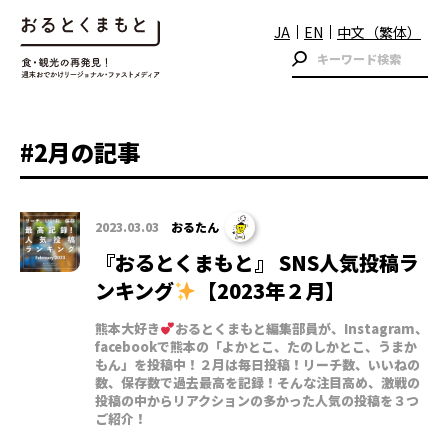
JA
EN
中文（繁体）
#2月の記事
2023.03.03
おるたん
『おるとくまもと』 SNS人気投稿ラ
ンキング
【2023年２月】
熊本大好き
おるとくまもと編集部員が、Instagram、
facebookで熊本の「よかとこ、たのしかとこ、うまか
もん」を投稿中！２月は毎日投稿！リーチ数、いいねの
数、保存数で過去最高を記録！そんな注目高め、激戦の
投稿の中からリアクションの多かった人気の投稿を３つ
ご紹介！