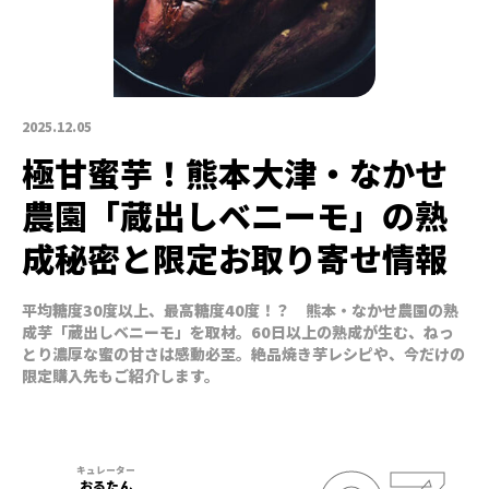
2025.12.05
極甘蜜芋！熊本大津・なかせ
農園「蔵出しベニーモ」の熟
成秘密と限定お取り寄せ情報
平均糖度30度以上、最高糖度40度！？ 熊本・なかせ農園の熟
成芋「蔵出しベニーモ」を取材。60日以上の熟成が生む、ねっ
とり濃厚な蜜の甘さは感動必至。絶品焼き芋レシピや、今だけの
限定購入先もご紹介します。
おるたん