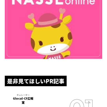
是非見てほしいPR記事
Glocal-CF広報
室