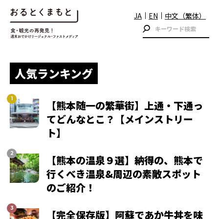
JA
EN
中文（繁体）
人気ランキング
【熊本随一の繁華街】上通・下通っ
てどんなとこ？【メインストリー
ト】
【熊本の温泉９選】納得の、熊本で
行くべき温泉&周辺の素敵スポット
のご紹介！
【完全保存版】阿蘇であか牛丼を味