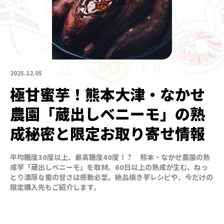
2025.12.05
極甘蜜芋！熊本大津・なかせ
農園「蔵出しベニーモ」の熟
成秘密と限定お取り寄せ情報
平均糖度30度以上、最高糖度40度！？ 熊本・なかせ農園の熟
成芋「蔵出しベニーモ」を取材。60日以上の熟成が生む、ねっ
とり濃厚な蜜の甘さは感動必至。絶品焼き芋レシピや、今だけの
限定購入先もご紹介します。