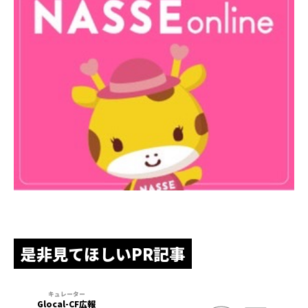
是非見てほしいPR記事
Glocal-CF広報