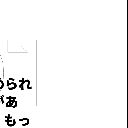
められ
があ
、もっ