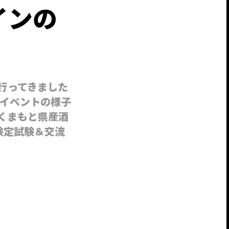
インの
行ってきました
イベントの様子
くまもと県産酒
) 検定試験＆交流