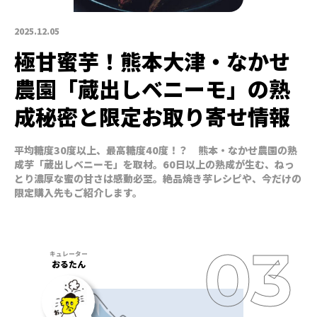
2025.12.05
極甘蜜芋！熊本大津・なかせ
農園「蔵出しベニーモ」の熟
成秘密と限定お取り寄せ情報
平均糖度30度以上、最高糖度40度！？ 熊本・なかせ農園の熟
成芋「蔵出しベニーモ」を取材。60日以上の熟成が生む、ねっ
とり濃厚な蜜の甘さは感動必至。絶品焼き芋レシピや、今だけの
限定購入先もご紹介します。
おるたん