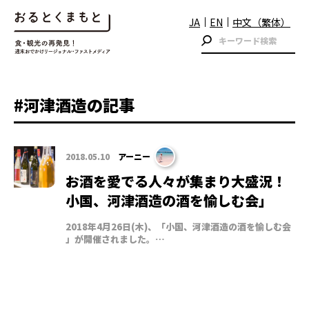
JA
EN
中文（繁体）
#河津酒造の記事
2018.05.10
アーニー
お酒を愛でる人々が集まり大盛況！
小国、河津酒造の酒を愉しむ会」
2018年4月26日(木)、「小国、河津酒造の酒を愉しむ会
」が開催されました。…