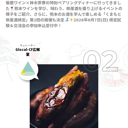
菊鹿ワイン×神水茶寮の特別ペアリングディナーに行ってきまし
た
熊本ワインを学び、味わう、県産酒を盛り上げるイベントの
様子をご紹介。さらに、熊本のお酒を学んで楽しめる「くまもと
県産酒検定」第2回の開催も決定
2026年6月7日(日) 検定試
験＆交流会の参加申込受付中！
Glocal-CF広報
室