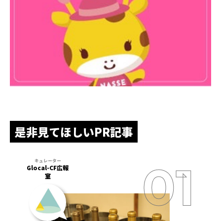
是非見てほしいPR記事
Glocal-CF広報
室