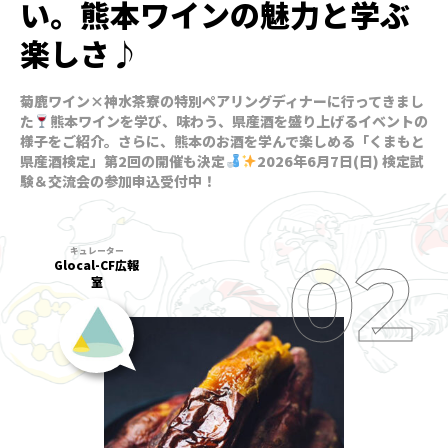
い。熊本ワインの魅力と学ぶ
楽しさ♪
菊鹿ワイン×神水茶寮の特別ペアリングディナーに行ってきまし
た
熊本ワインを学び、味わう、県産酒を盛り上げるイベントの
様子をご紹介。さらに、熊本のお酒を学んで楽しめる「くまもと
県産酒検定」第2回の開催も決定
2026年6月7日(日) 検定試
験＆交流会の参加申込受付中！
Glocal-CF広報
室