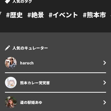
人気のタグ
#絶景
#イベント
#熊本市
#カフェ
人気のキュレーター
haruch
熊本カレー党党首
道の駅姫あゆ