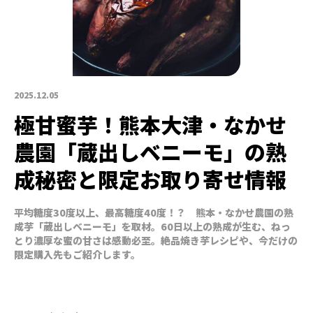
2025.12.05
極甘蜜芋！熊本大津・なかせ
農園「蔵出しベニーモ」の熟
成秘密と限定お取り寄せ情報
平均糖度30度以上、最高糖度40度！？ 熊本・なかせ農園の熟
成芋「蔵出しベニーモ」を取材。60日以上の熟成が生む、ねっ
とり濃厚な蜜の甘さは感動必至。絶品焼き芋レシピや、今だけの
限定購入先もご紹介します。