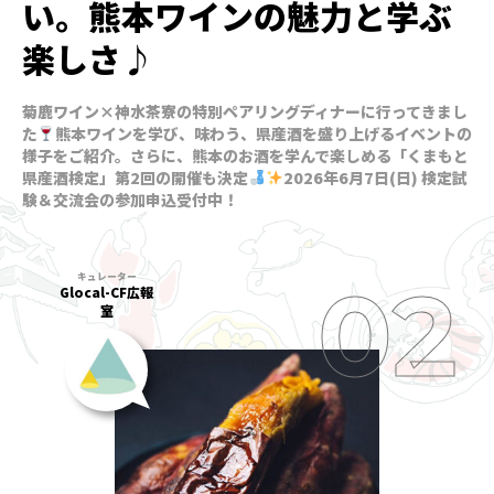
い。熊本ワインの魅力と学ぶ
楽しさ♪
菊鹿ワイン×神水茶寮の特別ペアリングディナーに行ってきまし
た
熊本ワインを学び、味わう、県産酒を盛り上げるイベントの
様子をご紹介。さらに、熊本のお酒を学んで楽しめる「くまもと
県産酒検定」第2回の開催も決定
2026年6月7日(日) 検定試
験＆交流会の参加申込受付中！
Glocal-CF広報
室