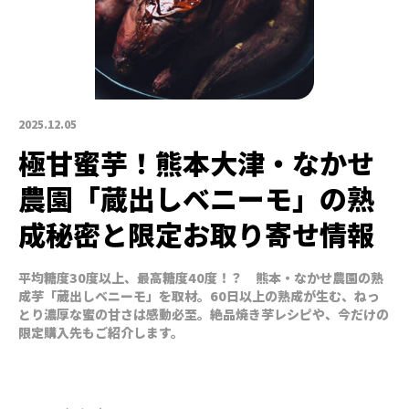
2025.12.05
極甘蜜芋！熊本大津・なかせ
農園「蔵出しベニーモ」の熟
成秘密と限定お取り寄せ情報
平均糖度30度以上、最高糖度40度！？ 熊本・なかせ農園の熟
成芋「蔵出しベニーモ」を取材。60日以上の熟成が生む、ねっ
とり濃厚な蜜の甘さは感動必至。絶品焼き芋レシピや、今だけの
限定購入先もご紹介します。