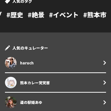
人気のタグ
#絶景
#イベント
#熊本市
#カフェ
人気のキュレーター
haruch
熊本カレー党党首
道の駅姫あゆ