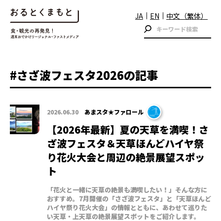
JA
EN
中文（繁体）
#さざ波フェスタ2026の記事
2026.06.30
あまスタ★ファロール
【2026年最新】夏の天草を満喫！さ
ざ波フェスタ＆天草ほんどハイヤ祭
り花火大会と周辺の絶景展望スポッ
ト
「花火と一緒に天草の絶景も満喫したい！」そんな方に
おすすめ。7月開催の「さざ波フェスタ」と「天草ほんど
ハイヤ祭り花火大会」の情報とともに、あわせて巡りた
い天草・上天草の絶景展望スポットをご紹介します。