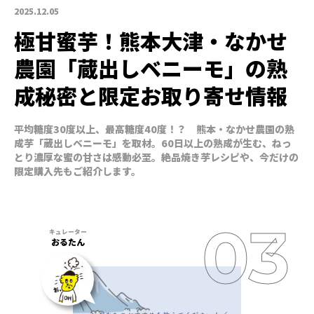
2025.12.05
極甘蜜芋！熊本大津・なかせ
農園「蔵出しベニーモ」の熟
成秘密と限定お取り寄せ情報
平均糖度30度以上、最高糖度40度！？ 熊本・なかせ農園の熟
成芋「蔵出しベニーモ」を取材。60日以上の熟成が生む、ねっ
とり濃厚な蜜の甘さは感動必至。絶品焼き芋レシピや、今だけの
限定購入先もご紹介します。
おるたん