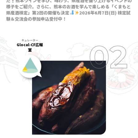
た
熊本ワインを学び、味わう、県産酒を盛り上げるイベントの
様子をご紹介。さらに、熊本のお酒を学んで楽しめる「くまもと
県産酒検定」第2回の開催も決定
2026年6月7日(日) 検定試
験＆交流会の参加申込受付中！
Glocal-CF広報
室