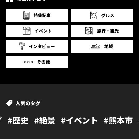
特集記事
グルメ
イベント
旅行・観光
インタビュー
地域
その他
人気のタグ
#絶景
#イベント
#熊本市
#カフェ