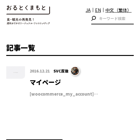
JA
EN
中文（繁体）
記事一覧
2016.12.21
SVC反後
マイページ
[woocommerce_my_account]…